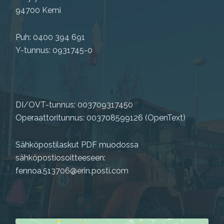
94700 Kemi
Puh: 0400 394 691
Y-tunnus: 0931745-0
DI/OVT-tunnus: 003709317450
Operaattoritunnus: 003708599126 (OpenText)
Sähköpostilaskut PDF muodossa
sähköpostiosoitteeseen:
fennoa.513706@erin.posti.com