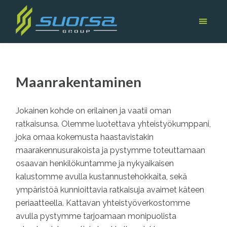
Hyppää
Hyppää
pääsisältöön
alatunnisteeseen
Suorsagroup
Suorsagroup
Oy
Oy
|
on
Infra-
Maanrakentaminen
alan
infra-
moniosaaja
alan
vankka
Jokainen kohde on erilainen ja vaatii oman
moniosaaja
ratkaisunsa. Olemme luotettava yhteistyökumppani,
liki
joka omaa kokemusta haastavistakin
40-
maarakennusurakoista ja pystymme toteuttamaan
vuoden
osaavan henkilökuntamme ja nykyaikaisen
ajan,
kalustomme avulla kustannustehokkaita, sekä
maa-,
ympäristöä kunnioittavia ratkaisuja avaimet käteen
rata-,
periaatteella. Kattavan yhteistyöverkostomme
ja
avulla pystymme tarjoamaan monipuolista
ympäristörakentamisen