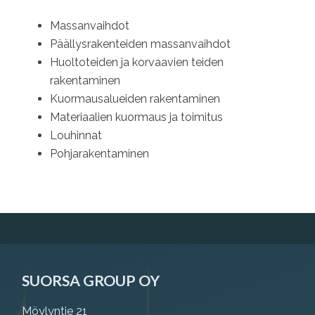
Massanvaihdot
Päällysrakenteiden massanvaihdot
Huoltoteiden ja korvaavien teiden
rakentaminen
Kuormausalueiden rakentaminen
Materiaalien kuormaus ja toimitus
Louhinnat
Pohjarakentaminen
Footer
SUORSA GROUP OY
Möylyntie 21